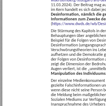
wuerttemberg/stuttgart/afd-d
11.03.2024). Der Beitrag mag au
im Kern handelt es sich dabei j
Desinformation, nämlich die ge
Informationen zum Zwecke de
(
https://www.dwds.de/wb/Desi
Die Stürmung des Kapitols in de
Behauptungen über angeblichen 
Beispiel für die Folgen von Desi
Desinformation (umgangssprach
Verschwörungstheorien ins Leb
aufhetzen und die Demokratie g
der Folgen von Desinformation 
zeigt die Dimension der Bedroh
Augen verliert, ist die „unmittel
Manipulation des Individuums
Der einzelne Medienkonsument ha
gezielte Falschinformationen 
wenn diese nicht seine Person be
die Meldung beim maßgeblichen 
Sozialen Mediums zur Verfügung. 
Inanspruchnahme des Urhebers o