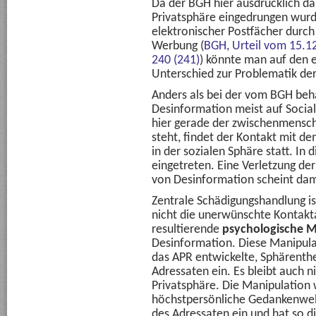
Da der BGH hier ausdrücklich dar
Privatsphäre eingedrungen wurde
elektronischer Postfächer durc
Werbung (
BGH, Urteil vom 15.1
240 (241)
) könnte man auf den e
Unterschied zur Problematik de
Anders als bei der vom BGH beh
Desinformation meist auf Socia
hier gerade der zwischenmensch
steht, findet der Kontakt mit de
in der sozialen Sphäre statt. In 
eingetreten. Eine Verletzung der
von Desinformation scheint dam
Zentrale Schädigungshandlung is
nicht die unerwünschte Kontakt
resultierende
psychologische M
Desinformation. Diese Manipulati
das APR entwickelte, Sphärentheo
Adressaten ein. Es bleibt auch n
Privatsphäre. Die Manipulation wi
höchstpersönliche Gedankenwelt
des Adressaten ein und hat so d