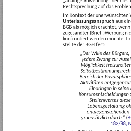
„analoge Anwendung“ der diesb
Rechtsprechung auf das Problem
Im Kontext der unerwünschten 
Unterlassungsanspruch
aus ein
BGB als möglich erachtet, wenn
zugesandter (Brief-)Werbung nic
konfrontiert werden möchte. In
stellte der BGH fest:
„Der Wille des Bürgers,
jedem Zwang zur Ause
Möglichkeit freizuhalten
Selbstbestimmungsrechts
Bereich der Privatsphäre
Aktivitäten entgegenzut
Eindringen in seine 
Konsumentscheidungen z
Stellenwertes dieses
Lebensgestaltung o
entgegenstehenden I
grundsätzlich durch.“
(
B
182/88, N