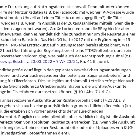
ante Erstreckung auf Nutzungsdaten ist sinnvoll. Denn mitunter können
Hilfe der Nutzungsdaten (z.B. bei Facebook: mit welcher IP-Adresse wurde
 bestimmten Uhrzeit auf einen Täter-Account zugegriffen?) die Täter
t werden (z.B. wenn im Anschluss der Zugangsanbieter mitteilt, wem die IP-
 denn zugeordnet waren). Große Lorbeeren kann die BReg hierfür aber
ht erwarten, denn es handelt sich hier zunächst nur um die Reparatur einer
rschuldeten Baustelle. Das NetzDG hatte 2017 mit der Ergänzung in § 15
atz 4 TMG eine Erstreckung auf Nutzungsdaten bereits abgesichert, was
1 bei Überführung der Regelungsbereiche ins TTDSG offenbar durch ein
nsversehen verloren ging, was bald auch der Rechtsprechung auffiel (z.B
eswig, Beschl. v. 23.03.2022 – 9 Wx 23/21
, Rn. 41 ff., juris).
ntliche große Wurf liegt in den geplanten Beweissicherungsanordnungen
reeze, und zwar auch gegenüber den beteiligten Zugangsanbietern) und
ng für Eilverfahren. Dies ist legitim und sinnvoll. Letztlich erfolgt hier auch
 die Gleichstellung zu Urheberrechtsinhabern, die wichtige Auskünfte
nge im Eilverfahren durchsetzen können (§ 101 Abs. 7 UrhG).
 anlassbezogene Auskünfte unter Richtervorbehalt geht (§ 21 Abs. 3
ergeben sich auch keine grundsätzlichen grundrechtlichen Bedenken (im
l, die ergaben sich vorher angesichts der unzureichenden
rechte). Fraglich erscheint allenfalls, ob es wirklich richtig ist, die Auskunft
 Verletzungen von absoluten Rechten zu erstrecken (z.B. wenn die Auskunft
eckung des Urhebers einer Restaurantkritik oder des Uploaders von KUG-
 investigativen Fotoaufnahmen dient).