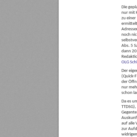
Die gepl
nur mit 
zu einer
ermittel
Adressen
noch nic
selbstve
Abs. 5 S
dann 202
Redaktio
OLG Schl
Der eige
(Quick-F
der Öffnu
nur mehr
schon la
Da es um
TTDSG), 
Gegentei
Auskunfts
auf alle
zur Aufd
widrigen