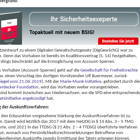
tergrund
:
tzentwurf zu einem Digitalen Gewaltschutzgesetz (DigGewSchG) war zu
. Denn das Vorhaben ist bereits im Koalitionsvertrag (S. 14) festgehalten,
erdings beschränkt auf die Ermöglichung von Account-Sperren.
s Vorhaben (Account-Sperren) geht auf die
Gesellschaft für Freiheitsrechte
w. einen Vorschlag des dortigen Vorsitzenden Ulf Buermeyer, zurück
piegel vom 21.06.2019
). Mit der
Marie-Munk-Initiative
, gefördert durch die
Landecker Foundation
, wird das Vorhaben weiter vorangetrieben.
ind kommt inzwischen aus Niedersachsen, wo die SPD eine entsprechend
tsinitiative angekündigt
hat.
g der Auskunftsverfahren
:
 den Eckpunkten vorgesehene Stärkung der Auskunftsverfahren ist zu
. Damit wird letztlich das 2017 mit dem NetzDG in § 14 Abs. 3 – 5 TMG
rte, und 2021 in das TTDSG (§ 21 Abs. 2 – 4 TTDSG) überführte Verfahren
t, wonach von Persönlichkeitsrechtsverletzungen Betroffene von
endiensten Auskünfte zwecks Ermittlung des Täters erlangen können.