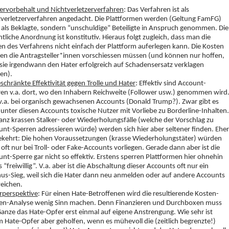
tervorbehalt und Nichtverletzerverfahren
: Das Verfahren ist als
tverletzerverfahren angedacht. Die Plattformen werden (Geltung FamFG)
 als Beklagte, sondern “unschuldige” Beteiligte in Anspruch genommen. Die
htliche Anordnung ist konstitutiv. Hieraus folgt zugleich, dass man die
n des Verfahrens nicht einfach der Plattform auferlegen kann. Die Kosten
en die Antragsteller*innen vorschiessen müssen (und können nur hoffen,
sie irgendwann den Hater erfolgreich auf Schadensersatz verklagen
en).
schränkte Effektivität gegen Trolle und Hater
: Effektiv sind Account-
ren v.a. dort, wo den Inhabern Reichweite (Follower usw.) genommen wird
 v.a. bei organisch gewachsenen Accounts (Donald Trump?). Zwar gibt es
unter diesen Accounts toxische Nutzer mit Vorliebe zu Borderline-Inhalten.
anz krassen Stalker- oder Wiederholungsfälle (welche der Vorschlag zu
nt-Sperren adressieren würde) werden sich hier aber seltener finden. Eher
kehrt: Die hohen Voraussetzungen (krasse Wiederholungstäter) würden
oft nur bei Troll- oder Fake-Accounts vorliegen. Gerade dann aber ist die
nt-Sperre gar nicht so effektiv. Erstens sperren Plattformen hier ohnehin
s “freiwillig”. V.a. aber ist die Abschaltung dieser Accounts oft nur ein
us-Sieg, weil sich die Hater dann neu anmelden oder auf andere Accounts
eichen.
rperspektive
: Für einen Hate-Betroffenen wird die resultierende Kosten-
en-Analyse wenig Sinn machen. Denn Finanzieren und Durchboxen muss
anze das Hate-Opfer erst einmal auf eigene Anstrengung. Wie sehr ist
 Hate-Opfer aber geholfen, wenn es mühevoll die (zeitlich begrenzte!)