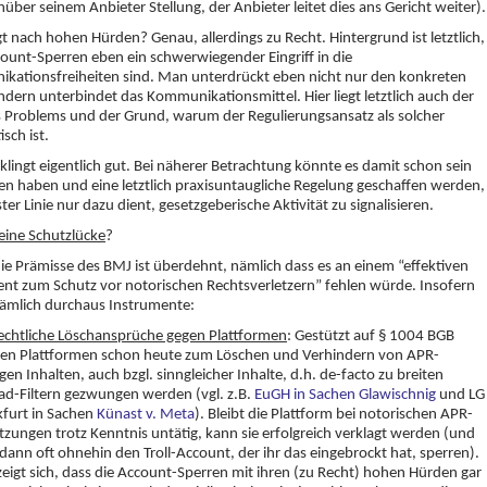
über seinem Anbieter Stellung, der Anbieter leitet dies ans Gericht weiter).
gt nach hohen Hürden? Genau, allerdings zu Recht. Hintergrund ist letztlich,
ount-Sperren eben ein schwerwiegender Eingriff in die
kationsfreiheiten sind. Man unterdrückt eben nicht nur den konkreten
ndern unterbindet das Kommunikationsmittel. Hier liegt letztlich auch der
 Problems und der Grund, warum der Regulierungsansatz als solcher
isch ist.
 klingt eigentlich gut. Bei näherer Betrachtung könnte es damit schon sein
 haben und eine letztlich praxisuntaugliche Regelung geschaffen werden,
ster Linie nur dazu dient, gesetzgeberische Aktivität zu signalisieren.
eine Schutzlücke
?
die Prämisse des BMJ ist überdehnt, nämlich dass es an einem “effektiven
nt zum Schutz vor notorischen Rechtsverletzern” fehlen würde. Insofern
nämlich durchaus Instrumente:
rechtliche Löschansprüche gegen Plattformen
: Gestützt auf § 1004 BGB
en Plattformen schon heute zum Löschen und Verhindern von APR-
gen Inhalten, auch bzgl. sinngleicher Inhalte, d.h. de-facto zu breiten
ad-Filtern gezwungen werden (vgl. z.B.
EuGH in Sachen Glawischnig
und LG
kfurt in Sachen
Künast v. Meta
). Bleibt die Plattform bei notorischen APR-
tzungen trotz Kenntnis untätig, kann sie erfolgreich verklagt werden (und
dann oft ohnehin den Troll-Account, der ihr das eingebrockt hat, sperren).
zeigt sich, dass die Account-Sperren mit ihren (zu Recht) hohen Hürden gar