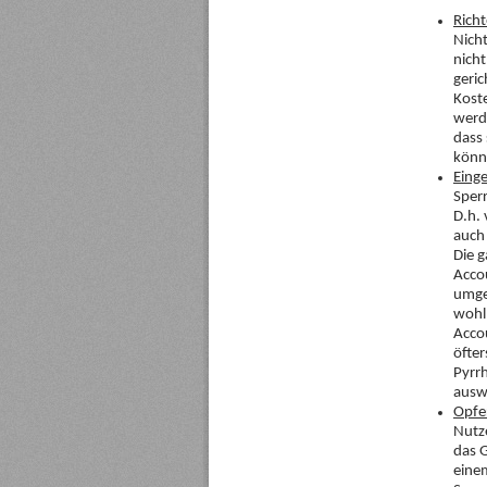
Rich
Nich
nicht
geric
Koste
werd
dass 
könn
Einge
Sper
D.h.
auch 
Die g
Accou
umge
wohl 
Accou
öfter
Pyrrh
ausw
Opfe
Nutz
das G
einem