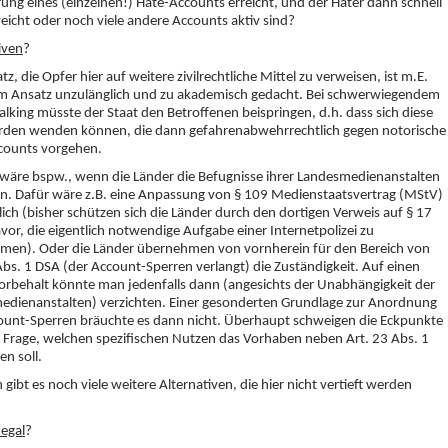
ung eines (einzelnen!) Hate-Accounts erreicht, und der Hater dann schnell
eicht oder noch viele andere Accounts aktiv sind?
iven
?
tz, die Opfer hier auf weitere zivilrechtliche Mittel zu verweisen, ist m.E.
 im Ansatz unzulänglich und zu akademisch gedacht. Bei schwerwiegendem
alking müsste der Staat den Betroffenen beispringen, d.h. dass sich diese
rden wenden können, die dann gefahrenabwehrrechtlich gegen notorische
counts vorgehen.
wäre bspw., wenn die Länder die Befugnisse ihrer Landesmedienanstalten
n. Dafür wäre z.B. eine Anpassung von § 109 Medienstaatsvertrag (MStV)
lich (bisher schützen sich die Länder durch den dortigen Verweis auf § 17
or, die eigentlich notwendige Aufgabe einer Internetpolizei zu
men). Oder die Länder übernehmen von vornherein für den Bereich von
Abs. 1 DSA (der Account-Sperren verlangt) die Zuständigkeit. Auf einen
orbehalt könnte man jedenfalls dann (angesichts der Unabhängigkeit der
edienanstalten) verzichten. Einer gesonderten Grundlage zur Anordnung
ount-Sperren bräuchte es dann nicht. Überhaupt schweigen die Eckpunkte
r Frage, welchen spezifischen Nutzen das Vorhaben neben Art. 23 Abs. 1
n soll.
gibt es noch viele weitere Alternativen, die hier nicht vertieft werden
 egal
?