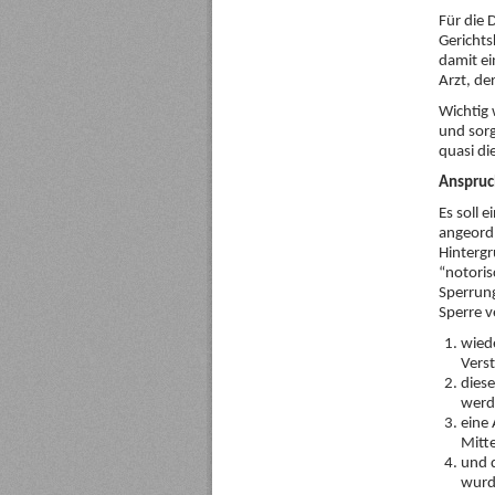
Für die 
Gerichts
damit ei
Arzt, de
Wichtig 
und sorg
quasi di
Anspruc
Es soll 
angeordn
Hintergru
“notoris
Sperrung
Sperre v
wied
Verst
dies
werde
eine 
Mitte
und d
wurd