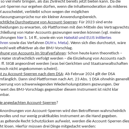
 so viel mehr bringen, als das Zivilrecht bereits jetzt bieten kann. Da die
unt-Sperren nur ergehen dürfen, wenn die Inhaltemoderation als milderes
l ausscheidet, verbleibt schon wegen der möglichen
rlassungsansprüche nur ein kleiner Anwendungsbereich.
lrechtliche Durchsetzung von Account-Sperren
: Für 2023 sind erste
cheidungen zu erwarten, ob Plattformen mit den Mitteln des Vertragsrechts
Schließung von Hater-Accounts gezwungen werden können (vgl. meine
ührungen
hier
S. 14 ff., sowie ein von
HateAid und EUJS initiiertes
ahren
sowie das Verfahren
DUH v. Meta
). Wenn sich dies durchsetzt, wäre
wohl weit effektiver als der BMJ-Vorschlag.
iehung von Accounts im Strafverfahren
: Schon heute kann theoretisch –
Hater strafrechtlich verfolgt werden – die Einziehung von Accounts nach
4 ff. StGB angeordnet werden (was bei Gerichten und Staatsanwaltschaften
 noch nicht angekommen scheint).
cht zu Account-Sperren nach dem DSA
: Ab Februar 2024 gilt der DSA
mfänglich. Dann sind Plattformen nach Art. 23 Abs. 1 DSA ohnehin generell
Sperrung von schwerwiegenden Wiederholungstätern gezwungen. Der
wert des BMJ-Vorschlags gegenüber diesem Instrument ist nicht klar
nnbar.
die angedachten Account-Sperren
?
 Anordnungen von Account-Sperren wird den Betroffenen wahrscheinlich
volles und nur wenig praktikables Instrument an die Hand gegeben.
as geltende Recht Schutzlücken aufweist, werden die Account-Sperren die
ht lösen. Hierfür müssen drei Dinge mitgedacht werden: