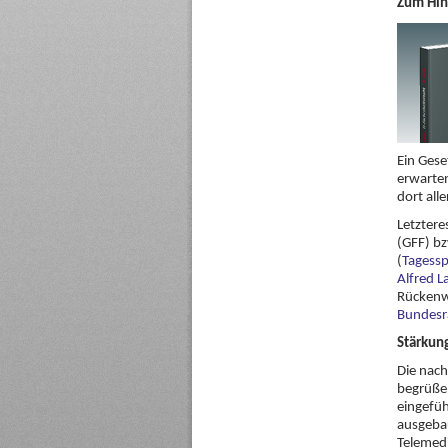
Zum Hin
Ein Gese
erwarten
dort all
Letztere
(GFF) bz
(
Tagess
Alfred 
Rückenw
Bundesra
Stärkun
Die nach
begrüßen
eingefüh
ausgebau
Telemedi