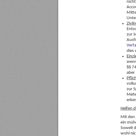
nicht
Acco
Mitte
Unte
Zivi
Ents
zur 
Ausf
Verf
dies 
Einz
wenn 
§§ 7
aber
Pfli
vollu
zur 
Mehr
erke
Helfen 
Mit den
ein mühe
Soweit d
wohl nic