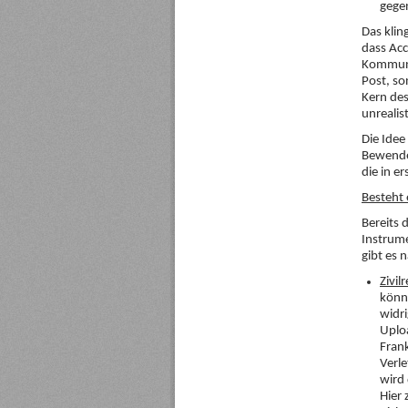
gegen
Das klin
dass Acc
Kommuni
Post, so
Kern des
unrealist
Die Idee
Bewenden
die in er
Besteht 
Bereits 
Instrume
gibt es 
Zivil
könn
widri
Uplo
Fran
Verle
wird 
Hier 