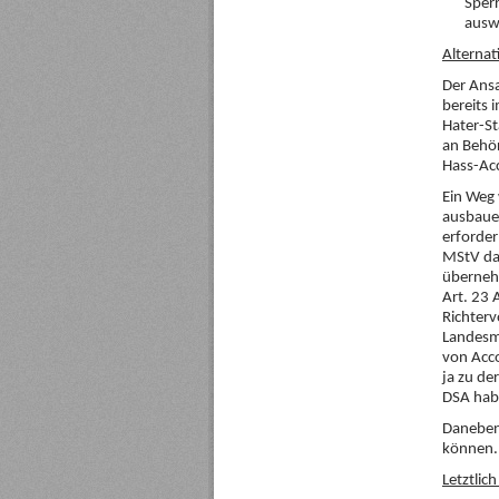
Sperr
ausw
Alternat
Der Ansa
bereits
Hater-St
an Behö
Hass-Ac
Ein Weg 
ausbaue
erforder
MStV dav
überneh
Art. 23 
Richterv
Landesm
von Acc
ja zu de
DSA habe
Daneben 
können.
Letztlich