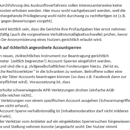
Durchführung des Auskunftsverfahrens sollen interessanterweise keine
kosten erhoben werden. Hier muss wohl nachgebessert werden, weil die
nhergehende Privilegierung wohl nicht durchweg zu rechtfertigen ist (z.B.
r gegen Bewertungen vorgeht).
wird letztlich sein, dass die Gerichte ihre Prüfaufgaben hier ernst nehmen
fältig (auch die vorgesehene Verhältnismäßigkeitsschwelle) prüfen, bevor
e De-Anonymisierung eines Nutzers gerichtlich erlaubt wird.
h auf richterlich angeordnete Accountsperren
ein neues, zivilrechtliches Instrument zur Beantragung gerichtlich
eter (zeitlich begrenzter!) Account-Sperren eingeführt werden.
nd sind die o.g. zivilgesellschaftlichen Forderungen hierzu. Ziel ist es,
che Rechtsverletzer” in die Schranken zu weisen. Betroffene sollen eine
 der Täter-Accounts beantragen können (so dass z.B. Facebook dann zur
erpflichtet wird). Voraussetzung ist, dass
erholte schwerwiegende APR-Verletzungen drohen (einfache AGB-
öße reichen nicht),
e Verletzungen von einem spezifischen Account ausgehen (Schwarmangriffe
n nicht erfasst),
Account-Sperre verhältnismäßig ist (Inhaltemoderation darf nicht milderes
l sein),
er Verletzer vom Anbieter auf ein eingeleitetes Sperrersuchen hingewiesen
e und Stellung nehmen konnte (angedacht wohl: Der Nutzer nimmt