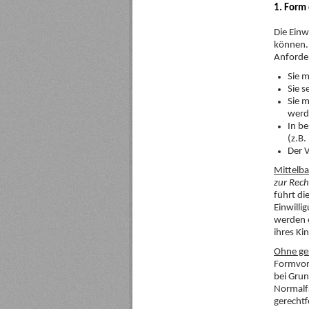
1. Form 
Die Einw
können. 
Anforde
Sie 
Sie s
Sie 
werd
In be
(z.B.
Der V
Mittelb
zur Rech
führt di
Einwilli
werden e
ihres Ki
Ohne ges
Formvorg
bei Grun
Normalfa
gerechtf