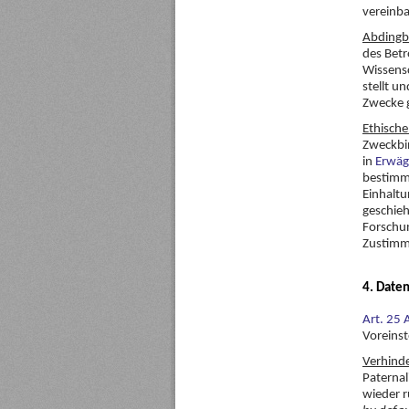
vereinba
Abdingb
des Betr
Wissens
stellt u
Zwecke 
Ethische
Zweckbi
in
Erwäg
bestimmt
Einhaltu
geschieh
Forschun
Zustimmu
4. Date
Art. 25
Voreinst
Verhind
Paternal
wieder r