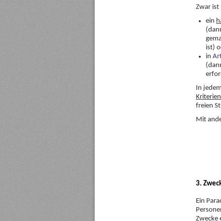
Zwar ist
ein
h
(dann
gemac
ist) 
in
Ar
(dann
erfo
In jedem
Kriterien
freien S
Mit and
3. Zwec
Ein Para
Personen
Zwecke e