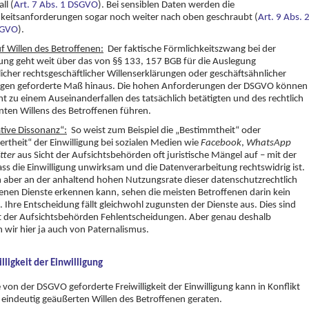
ll (
Art. 7 Abs. 1 DSGVO
). Bei sensiblen Daten werden die
keitsanforderungen sogar noch weiter nach oben geschraubt (
Art. 9 Abs. 
DSGVO
).
uf Willen des Betroffenen:
Der faktische Förmlichkeitszwang bei der
gung geht weit über das von §§ 133, 157 BGB für die Auslegung
cher rechtsgeschäftlicher Willenserklärungen oder geschäftsähnlicher
gen geforderte Maß hinaus. Die hohen Anforderungen der DSGVO können
cht zu einem Auseinanderfallen des tatsächlich betätigten und des rechtlich
ten Willens des Betroffenen führen.
tive Dissonanz“:
So weist zum Beispiel die „Bestimmtheit“ oder
ertheit“ der Einwilligung bei sozialen Medien wie
Facebook
,
WhatsApp
tter
aus Sicht der Aufsichtsbehörden oft juristische Mängel auf – mit der
ass die Einwilligung unwirksam und die Datenverarbeitung rechtswidrig ist.
aber an der anhaltend hohen Nutzungsrate dieser datenschutzrechtlich
enen Dienste erkennen kann, sehen die meisten Betroffenen darin kein
 Ihre Entscheidung fällt gleichwohl zugunsten der Dienste aus. Dies sind
t der Aufsichtsbehörden Fehlentscheidungen. Aber genau deshalb
 wir hier ja auch von Paternalismus.
illigkeit der Einwilligung
 von der DSGVO geforderte Freiwilligkeit der Einwilligung kann in Konflikt
eindeutig geäußerten Willen des Betroffenen geraten.