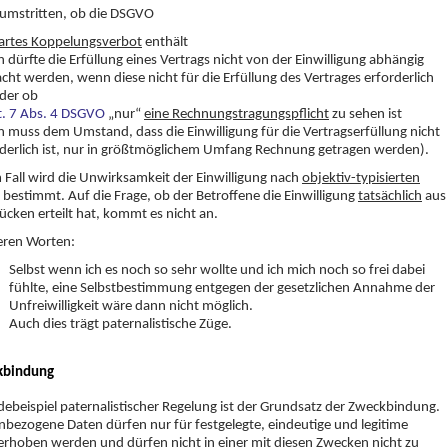
 umstritten, ob die DSGVO
artes Koppelungsverbot
enthält
 dürfte die Erfüllung eines Vertrags nicht von der Einwilligung abhängig
ht werden, wenn diese nicht für die Erfüllung des Vertrages erforderlich
oder ob
t. 7 Abs. 4 DSGVO
„nur“
eine Rechnungstragungspflicht
zu sehen ist
 muss dem Umstand, dass die Einwilligung für die Vertragserfüllung nicht
rderlich ist, nur in größtmöglichem Umfang Rechnung getragen werden).
 Fall wird die Unwirksamkeit der Einwilligung nach
objektiv-typisierten
bestimmt. Auf die Frage, ob der Betroffene die Einwilligung
tatsächlich
aus
tücken erteilt hat, kommt es nicht an.
eren Worten:
Selbst wenn ich es noch so sehr wollte und ich mich noch so frei dabei
fühlte, eine Selbstbestimmung entgegen der gesetzlichen Annahme der
Unfreiwilligkeit wäre dann nicht möglich.
Auch dies trägt paternalistische Züge.
kbindung
debeispiel paternalistischer Regelung ist der Grundsatz der Zweckbindung.
bezogene Daten dürfen nur für festgelegte, eindeutige und legitime
rhoben werden und dürfen nicht in einer mit diesen Zwecken nicht zu