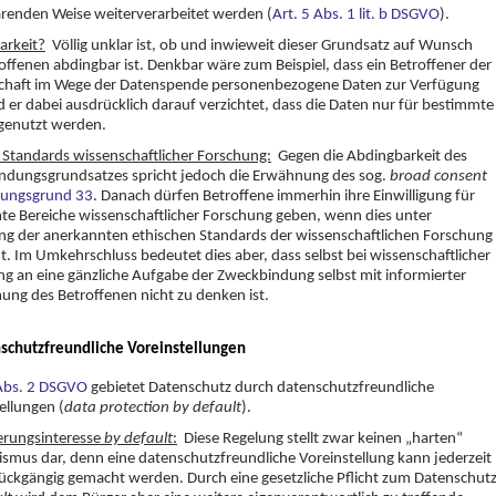
renden Weise weiterverarbeitet werden (
Art. 5 Abs. 1 lit. b DSGVO
).
arkeit?
Völlig unklar ist, ob und inwieweit dieser Grundsatz auf Wunsch
offenen abdingbar ist. Denkbar wäre zum Beispiel, dass ein Betroffener der
chaft im Wege der Datenspende personenbezogene Daten zur Verfügung
nd er dabei ausdrücklich darauf verzichtet, dass die Daten nur für bestimmte
genutzt werden.
 Standards wissenschaftlicher Forschung:
Gegen die Abdingbarkeit des
ndungsgrundsatzes spricht jedoch die Erwähnung des sog.
broad consent
ungsgrund 33
. Danach dürfen Betroffene immerhin ihre Einwilligung für
e Bereiche wissenschaftlicher Forschung geben, wenn dies unter
ng der anerkannten ethischen Standards der wissenschaftlichen Forschung
t. Im Umkehrschluss bedeutet dies aber, dass selbst bei wissenschaftlicher
g an eine gänzliche Aufgabe der Zweckbindung selbst mit informierter
ng des Betroffenen nicht zu denken ist.
nschutzfreundliche Voreinstellungen
 Abs. 2 DSGVO
gebietet Datenschutz durch datenschutzfreundliche
ellungen (
data protection by default
).
erungsinteresse
by default
:
Diese Regelung stellt zwar keinen „harten“
ismus dar, denn eine datenschutzfreundliche Voreinstellung kann jederzeit
ückgängig gemacht werden. Durch eine gesetzliche Pflicht zum Datenschut