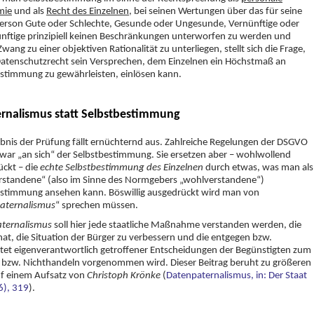
mie
und als
Recht des Einzelnen
, bei seinen Wertungen über das für seine
erson Gute oder Schlechte, Gesunde oder Ungesunde, Vernünftige oder
nftige prinzipiell keinen Beschränkungen unterworfen zu werden und
wang zu einer objektiven Rationalität zu unterliegen, stellt sich die Frage,
atenschutzrecht sein Versprechen, dem Einzelnen ein Höchstmaß an
stimmung zu gewährleisten, einlösen kann.
ternalismus statt Selbstbestimmung
bnis der Prüfung fällt ernüchternd aus. Zahlreiche Regelungen der DSGVO
war „an sich“ der Selbstbestimmung. Sie ersetzen aber – wohlwollend
ckt – die
echte Selbstbestimmung des Einzelnen
durch etwas, was man als
rstandene“ (also im Sinne des Normgebers „wohlverstandene“)
estimmung ansehen kann. Böswillig ausgedrückt wird man von
aternalismus
“ sprechen müssen.
aternalismus
soll hier
jede staatliche Maßnahme verstanden werden, die
 hat, die Situation der Bürger zu verbessern und die entgegen bzw.
et eigenverantwortlich getroffener Entscheidungen der Begünstigten zum
 bzw. Nichthandeln vorgenommen wird. Dieser Beitrag beruht zu größeren
uf einem Aufsatz von
Christoph Krönke
(
Datenpaternalismus, in: Der Staat
6), 319
).