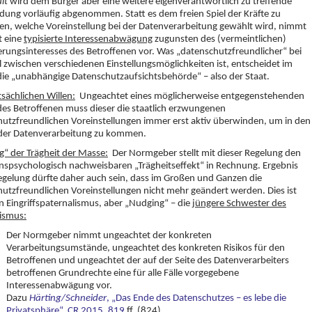
lt
wird dem Bürger aber eine weitere eigenverantwortlich zu treffende
dung vorläufig abgenommen. Statt es dem freien Spiel der Kräfte zu
en, welche Voreinstellung bei der Datenverarbeitung gewählt wird, nimmt
t eine
typisierte Interessenabwägung
zugunsten des (vermeintlichen)
rungsinteresses des Betroffenen vor. Was „datenschutzfreundlicher“ bei
 zwischen verschiedenen Einstellungsmöglichkeiten ist, entscheidet im
die „unabhängige Datenschutzaufsichtsbehörde“ – also der Staat.
sächlichen Willen:
Ungeachtet eines möglicherweise entgegenstehenden
des Betroffenen muss dieser die staatlich erzwungenen
utzfreundlichen Voreinstellungen immer erst aktiv überwinden, um in den
der Datenverarbeitung zu kommen.
“ der Trägheit der Masse:
Der Normgeber stellt mit dieser Regelung den
nspsychologisch nachweisbaren „Trägheitseffekt“ in Rechnung. Ergebnis
egelung dürfte daher auch sein, dass im Großen und Ganzen die
utzfreundlichen Voreinstellungen nicht mehr geändert werden. Dies ist
n Eingriffspaternalismus, aber „Nudging“ – die
jüngere Schwester des
ismus:
Der Normgeber nimmt ungeachtet der konkreten
Verarbeitungsumstände, ungeachtet des konkreten Risikos für den
Betroffenen und ungeachtet der auf der Seite des Datenverarbeiters
betroffenen Grundrechte eine für alle Fälle vorgegebene
Interessenabwägung vor.
Dazu
Härting/Schneider
, „Das Ende des Datenschutzes – es lebe die
Privatsphäre“,
CR 2015, 819
ff. (824)