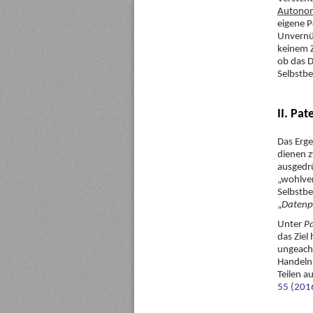
Autono
eigene P
Unvernü
keinem Z
ob das D
Selbstbe
II. Pa
Das Erge
dienen z
ausgedrü
„wohlve
Selbstb
„
Datenp
Unter
P
das Ziel
ungeacht
Handeln
Teilen a
55 (201