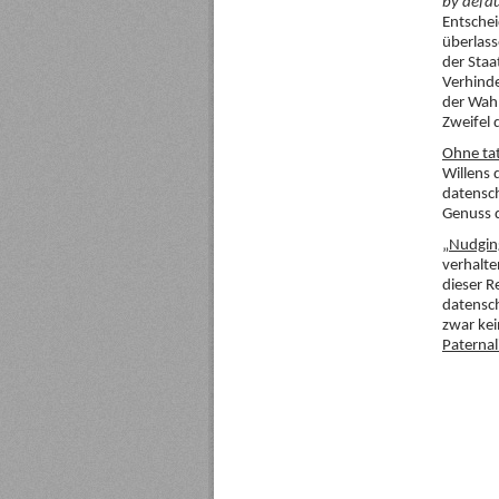
by defau
Entschei
überlass
der Staa
Verhinde
der Wahl
Zweifel 
Ohne tat
Willens 
datensch
Genuss 
„Nudging
verhalte
dieser R
datensch
zwar kei
Paternal