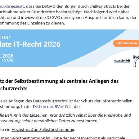
 wurde gezeigt
, dass die DSGVO den Bürger durch
chilling effects
bei der
uchnahme seiner Grundrechte beeinträchtigt. Nachfolgend wird näher
ht, ob und inwieweit die DSGVO den eigenen Anspruch erfüllen kann, der
stimmung des Einzelnen zu dienen.
utz der Selbstbestimmung als zentrales Anliegen des
chutzrechts
rales Anliegen des Datenschutzrechts ist der Schutz der informationellen
estimmung. In der
Diktion des BVerfG
ist dies
die Befugnis des Einzelnen, grundsätzlich selbst über die Preisgabe und
erwendung seiner persönlichen Daten zu bestimmen.“
also ein
Höchstmaß an Selbstbestimmung
.
t man Selbstbestimmung im Sinne der Rechtsprechung als
personale