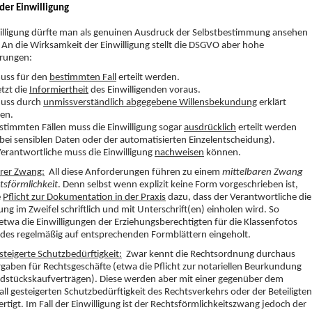
der Einwilligung
illigung dürfte man als genuinen Ausdruck der Selbstbestimmung ansehen
An die Wirksamkeit der Einwilligung stellt die DSGVO aber hohe
rungen:
muss für den
bestimmten Fall
erteilt werden.
etzt die
Informiertheit
des Einwilligenden voraus.
muss durch
unmissverständlich abgegebene Willensbekundung
erklärt
en.
stimmten Fällen muss die Einwilligung sogar
ausdrücklich
erteilt werden
 bei sensiblen Daten oder der automatisierten Einzelentscheidung).
erantwortliche muss die Einwilligung
nachweisen
können.
arer Zwang:
All diese Anforderungen führen zu einem
mittelbaren Zwang
tsförmlichkeit
. Denn selbst wenn explizit keine Form vorgeschrieben ist,
e
Pflicht zur Dokumentation in der Praxis
dazu, dass der Verantwortliche die
gung im Zweifel schriftlich und mit Unterschrift(en) einholen wird. So
twa die Einwilligungen der Erziehungsberechtigten für die Klassenfotos
ndes regelmäßig auf entsprechenden Formblättern eingeholt.
teigerte Schutzbedürftigkeit:
Zwar kennt die Rechtsordnung durchaus
aben für Rechtsgeschäfte (etwa die Pflicht zur notariellen Beurkundung
dstückskaufverträgen). Diese werden aber mit einer gegenüber dem
ll gesteigerten Schutzbedürftigkeit des Rechtsverkehrs oder der Beteiligten
ertigt. Im Fall der Einwilligung ist der Rechtsförmlichkeitszwang jedoch der