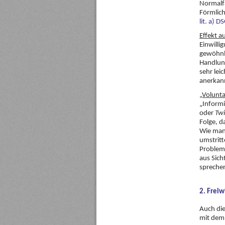
Normalfa
Förmlich
lit. a) 
Effekt a
Einwilli
gewöhnli
Handlun
sehr lei
anerkann
„Volunta
„Informi
oder
Twi
Folge, d
Wie man 
umstritt
Problem.
aus Sich
sprechen
2. Freiw
Auch die
mit dem 