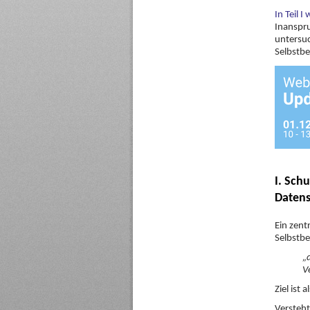
In Teil I
Inanspr
untersuc
Selbstbe
I. Sch
Datens
Ein zent
Selbstb
„
V
Ziel ist 
Versteh