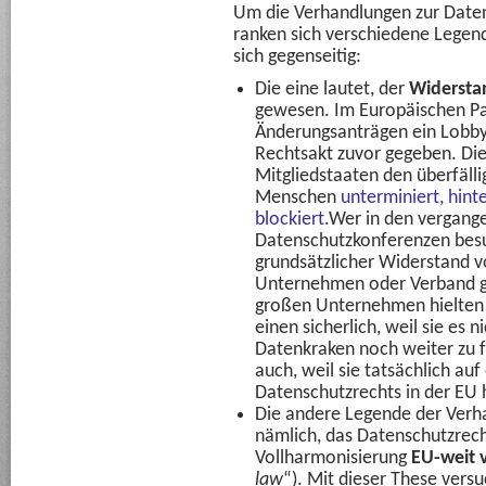
Um die Verhandlungen zur Date
ranken sich verschiedene Legen
sich gegenseitig:
Die eine lautet, der
Widerstan
gewesen. Im Europäischen Pa
Änderungsanträgen ein Lobby
Rechtsakt zuvor gegeben. Die
Mitgliedstaaten den überfälli
Menschen
unterminiert, hint
blockiert
.Wer in den vergang
Datenschutzkonferenzen besu
grundsätzlicher Widerstand 
Unternehmen oder Verband g
großen Unternehmen hielten s
einen sicherlich, weil sie es n
Datenkraken noch weiter zu 
auch, weil sie tatsächlich au
Datenschutzrechts in der EU 
Die andere Legende der Verh
nämlich, das Datenschutzrec
Vollharmonisierung
EU-weit v
law
“). Mit dieser These vers