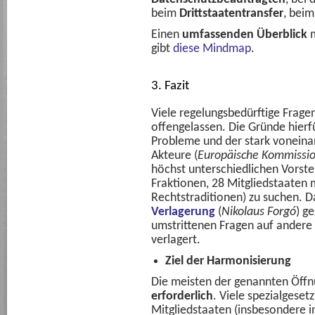
beim
Drittstaatentransfer
, bei
Einen
umfassenden Überblick
m
gibt
diese Mindmap
.
3. Fazit
Viele regelungsbedürftige Frage
offengelassen. Die Gründe hierfü
Probleme und der stark voneina
Akteure (
Europäische Kommissi
höchst unterschiedlichen Vorst
Fraktionen, 28 Mitgliedstaaten 
Rechtstraditionen) zu suchen. 
Verlagerung
(
Nikolaus Forgó
) g
umstrittenen Fragen auf andere 
verlagert.
Ziel der Harmonisierung
Die meisten der genannten Öffn
erforderlich
. Viele spezialgeset
Mitgliedstaaten (insbesondere 