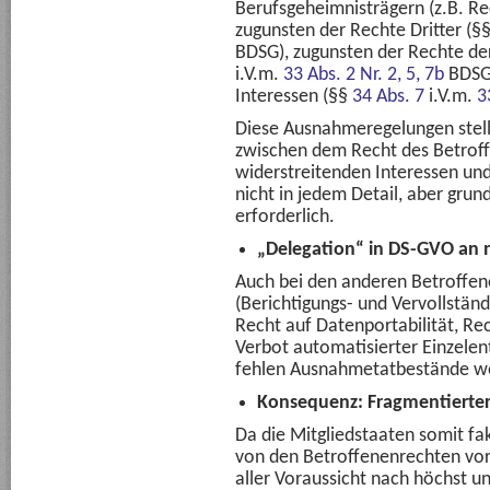
Berufsgeheimnisträgern (z.B. Re
zugunsten der Rechte Dritter (§
BDSG), zugunsten der Rechte de
i.V.m.
33 Abs. 2 Nr. 2, 5, 7b
BDSG)
Interessen (§§
34 Abs. 7
i.V.m.
3
Diese Ausnahmeregelungen stel
zwischen dem Recht des Betroff
widerstreitenden Interessen und
nicht in jedem Detail, aber grun
erforderlich.
„Delegation“ in DS-GVO an 
Auch bei den anderen Betroffe
(Berichtigungs- und Vervollstän
Recht auf Datenportabilität, Re
Verbot automatisierter Einzelen
fehlen Ausnahmetatbestände w
Konsequenz: Fragmentierte
Da die Mitgliedstaaten somit f
von den Betroffenenrechten vo
aller Voraussicht nach höchst un