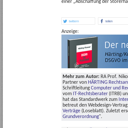
einer „Abschaffung der Störerha
twittern
teilen
Anzeige:
Mehr zum Autor:
RA Prof. Niko
Partner von
HÄRTING Rechtsan
Schriftleitung
Computer und Re
vom
IT-Rechtsberater
(ITRB) u
hat das Standardwerk zum
Inte
betreut den Webdesign-Vertrag 
Verträge
(Loseblatt). Zuletzt er
Grundverordnung
".