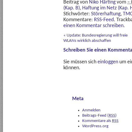
Beitrag von
Niko Härting
vom
– 
(Kap. B)
,
Haftung im Netz (Kap. 
Stichwörter:
Störerhaftung
,
TM
Kommentare:
RSS-Feed
. Trackb
einen Kommentar schreiben
.
«
Update: Bundesregierung will freie
WLANs wirklich abschaffen
Schreiben Sie einen Kommenta
Sie müssen sich
einloggen
um ei
können.
Meta
Anmelden
Beitrags-Feed (
RSS
)
Kommentare als
RSS
WordPress.org