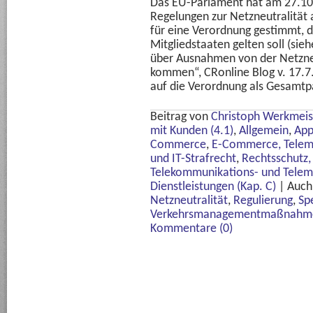
Das EU-Parlament hat am 27.10.
Regelungen zur Netzneutralität
für eine Verordnung gestimmt, di
Mitgliedstaaten gelten soll (sie
über Ausnahmen von der Netzneu
kommen“, CRonline Blog v. 17.7
auf die Verordnung als Gesamtp
Beitrag von
Christoph Werkmeis
mit Kunden (4.1)
,
Allgemein
,
App
Commerce
,
E-Commerce, Teleme
und IT-Strafrecht
,
Rechtsschutz, 
Telekommunikations- und Telem
Dienstleistungen (Kap. C)
|
Auch
Netzneutralität
,
Regulierung
,
Sp
Verkehrsmanagementmaßnahm
Kommentare (0)