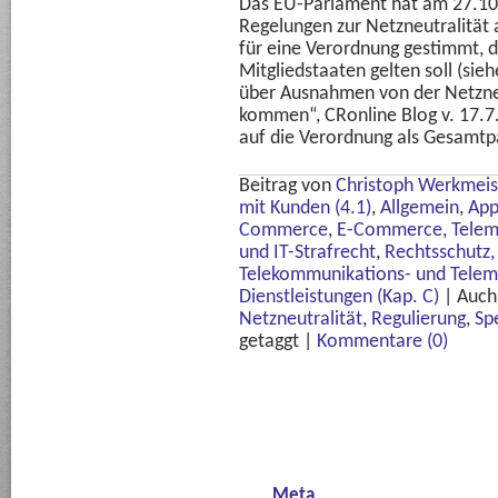
Das EU-Parlament hat am 27.10.
Regelungen zur Netzneutralität
für eine Verordnung gestimmt, di
Mitgliedstaaten gelten soll (sie
über Ausnahmen von der Netzneu
kommen“, CRonline Blog v. 17.7
auf die Verordnung als Gesamtp
Beitrag von
Christoph Werkmeis
mit Kunden (4.1)
,
Allgemein
,
App
Commerce
,
E-Commerce, Teleme
und IT-Strafrecht
,
Rechtsschutz, 
Telekommunikations- und Telem
Dienstleistungen (Kap. C)
|
Auch
Netzneutralität
,
Regulierung
,
Sp
getaggt
|
Kommentare (0)
Meta