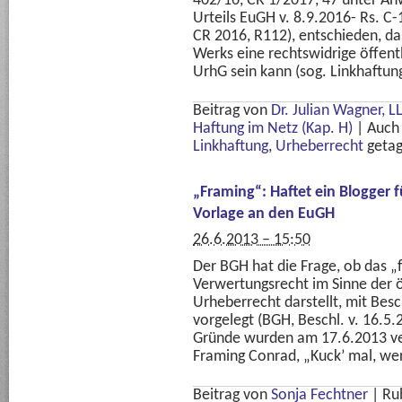
402/16, CR 1/2017, 47 unter A
Urteils EuGH v. 8.9.2016- Rs. C
CR 2016, R112), entschieden, das
Werks eine rechtswidrige öffent
UrhG sein kann (sog. Linkhaftung
Beitrag von
Dr. Julian Wagner, L
Haftung im Netz (Kap. H)
|
Auch
Linkhaftung
,
Urheberrecht
getag
„Framing“: Haftet ein Blogger f
Vorlage an den EuGH
26.6.2013 – 15:50
Der BGH hat die Frage, ob das 
Verwertungsrecht im Sinne der 
Urheberrecht darstellt, mit Be
vorgelegt (BGH, Beschl. v. 16.5.
Gründe wurden am 17.6.2013 ver
Framing Conrad, „Kuck’ mal, wer
Beitrag von
Sonja Fechtner
|
Ru