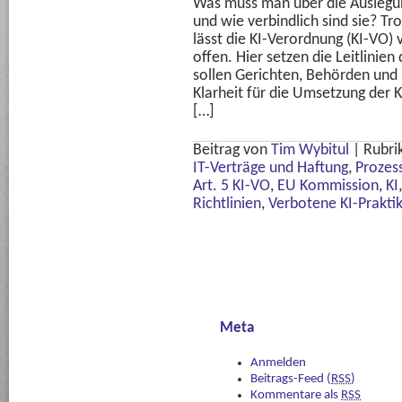
Was muss man über die Auslegun
und wie verbindlich sind sie? T
lässt die KI-Verordnung (KI-VO) v
offen. Hier setzen die Leitlinie
sollen Gerichten, Behörden un
Klarheit für die Umsetzung der 
[…]
Beitrag von
Tim Wybitul
|
Rubri
IT-Verträge und Haftung
,
Prozess
Art. 5 KI-VO
,
EU Kommission
,
KI
Richtlinien
,
Verbotene KI-Prakti
Meta
Anmelden
Beitrags-Feed (
RSS
)
Kommentare als
RSS