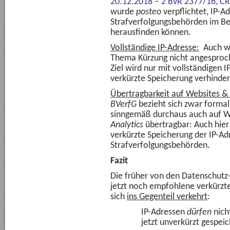
20.12.2018 – 2 BvR 2377/16,
CR
wurde
posteo
verpflichtet, IP-A
Strafverfolgungsbehörden im Be
herausfinden können.
Vollständige IP-Adresse:
Auch we
Thema Kürzung nicht angesproche
Ziel wird nur mit vollständigen 
verkürzte Speicherung verhinder
Übertragbarkeit auf Websites & 
BVerfG
bezieht sich zwar formal 
sinngemäß durchaus auch auf W
Analytics
übertragbar: Auch hier
verkürzte Speicherung der IP-Ad
Strafverfolgungsbehörden.
Fazit
Die früher von den Datenschutz
jetzt noch empfohlene verkürzte
sich
ins Gegenteil verkehrt
:
IP-Adressen
dürfen
nich
jetzt unverkürzt gespei