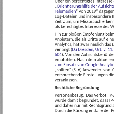
Über ein berechtigtes Interesse
„
Orientierungshilfe der Aufsich
Telemedien
“ von 2019“ dagegen
Log-Dateien und insbesondere I
Zeitraum, um Missbrauch erkenn
als berechtigtes Interesse des 
Hin zur bloßen Empfehlung beim 
Anbietern, die als Dritte auf ei
Analytics, hat zwar neulich das
L
verlangt (
LG Dresden, Urt. v. 1
604
). Von den Aufsichtsbehörde
empfohlen. Nach dem aktuellen
zum Einsatz von Google Analytic
„sollten“ (S. 6) Anwender von
entsprechende Einstellungen die
veranlassen.
Rechtliche Begründung
Personenbezug:
Das Verbot, IP-A
wurde damit begründet, dass I
und daher nur mit Rechtsgrundl
Durch die Kürzung entfalle der 