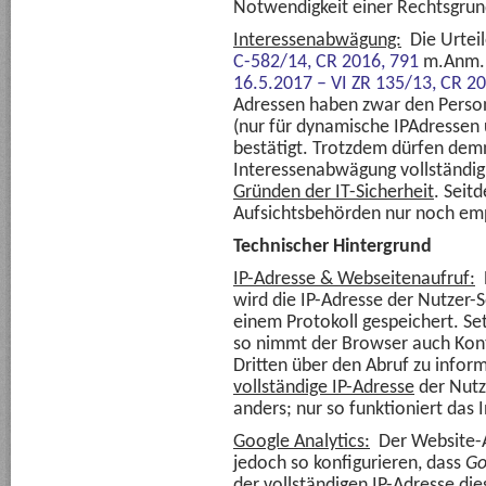
Notwendigkeit einer Rechtsgrun
Interessenabwägung:
Die Urtei
C-582/14,
CR 2016, 791
m.Anm
16.5.2017 – VI ZR 135/13,
CR 20
Adressen haben zwar den Person
(nur für dynamische IPAdressen
bestätigt. Trotzdem dürfen de
Interessenabwägung vollständi
Gründen der IT-Sicherheit
. Seit
Aufsichtsbehörden nur noch em
Technischer Hintergrund
IP-Adresse & Webseitenaufruf:
R
wird die IP-Adresse der Nutzer-
einem Protokoll gespeichert. Se
so nimmt der Browser auch Kon
Dritten über den Abruf zu infor
vollständige IP-Adresse
der Nutz
anders; nur so funktioniert das 
Google Analytics:
Der Website-
jedoch so konfigurieren, dass
Go
der vollständigen IP-Adresse die