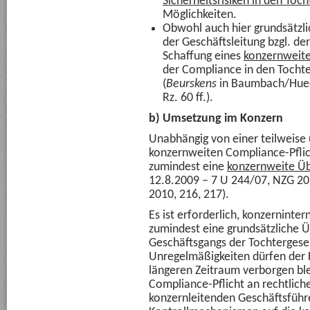
Sicherheitsrisiken in den To
Möglichkeiten.
Obwohl auch hier grundsätzl
der Geschäftsleitung bzgl. de
Schaffung eines
konzernweite
der Compliance in den Tochte
(
Beurskens
in Baumbach/Huec
Rz. 60 ff.).
b) Umsetzung im Konzern
Unabhängig von einer teilweis
konzernweiten Compliance-Pflicht
zumindest eine
konzernweite Üb
12.8.2009 – 7 U 244/07, NZG 20
2010, 216, 217).
Es ist erforderlich, konzerninter
zumindest eine grundsätzliche
Geschäftsgangs der Tochtergese
Unregelmäßigkeiten dürfen der 
längeren Zeitraum verborgen b
Compliance-Pflicht an rechtlich
konzernleitenden Geschäftsführ