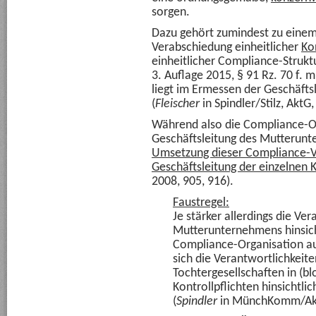
sorgen.
Dazu gehört zumindest zu eine
Verabschiedung einheitlicher
Ko
einheitlicher Compliance-Strukt
3. Auflage 2015, § 91 Rz. 70 f. 
liegt im Ermessen der Geschäft
(
Fleischer
in Spindler/Stilz, AktG,
Während also die Compliance-Or
Geschäftsleitung des Mutterunte
Umsetzung dieser Compliance-
Geschäftsleitung der einzelne
2008, 905, 916).
Faustregel:
Je stärker allerdings die Ve
Mutterunternehmens hinsich
Compliance-Organisation au
sich die Verantwortlichkeit
Tochtergesellschaften in (
Kontrollpflichten hinsichtli
(
Spindler
in MünchKomm/AktG,