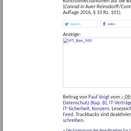
Kontrollmechanismen auf die k
(
Conrad
in Auer-Reinsdorff/Conr
Auflage 2016, § 33 Rz. 101).
twittern
teilen
Anzeige:
Beitrag von
Paul Voigt
vom
– 09
Datenschutz (Kap. B)
,
IT-Verträ
IT-Sicherheit
,
Konzern
. Lesezei
Feed
. Trackbacks sind deaktivie
schreiben
.
«
Die Ernennung der Beauftragten für 