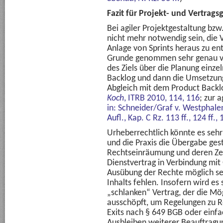
Fazit für Projekt- und Vertrags
Bei agiler Projektgestaltung bzw
nicht mehr notwendig sein, die V
Anlage von Sprints heraus zu ent
Grunde genommen sehr genau vor
des Ziels über die Planung einze
Backlog und dann die Umsetzun
Abgleich mit dem Product Backl
Koch
, ITRB 2010, 114, 116
; zur 
in: Schneider/Graf v. Westphalen
Aufl., Kap. C Rz. 113 ff., 124 ff.,
Urheberrechtlich könnte es sehr
und die Praxis die Übergabe ges
Rechtseinräumung und deren Ze
Dienstvertrag in Verbindung mit
Ausübung der Rechte möglich se
Inhalts fehlen. Insofern wird es
„schlanken“ Vertrag, der die M
ausschöpft, um Regelungen zu R
Exits nach § 649 BGB oder einf
Ausbleiben weiterer Beauftragu