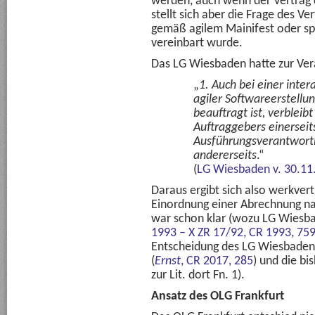
werden, auch wenn der Vertrag d
stellt sich aber die Frage des V
gemäß agilem Mainifest oder spe
vereinbart wurde.
Das LG Wiesbaden hatte zur Ve
„
1. Auch bei einer inter
agiler Softwareerstell
beauftragt ist, verbleib
Auftraggebers einerseit
Ausführungsverantwortl
andererseits
.“
(
LG Wiesbaden v. 30.11
Daraus ergibt sich also werkvert
Einordnung einer Abrechnung na
war schon klar (wozu LG Wiesb
1993 – X ZR 17/92,
CR 1993, 75
Entscheidung des LG Wiesbaden 
(
Ernst
,
CR 2017, 285
) und die bi
zur Lit. dort Fn. 1).
Ansatz des OLG Frankfurt