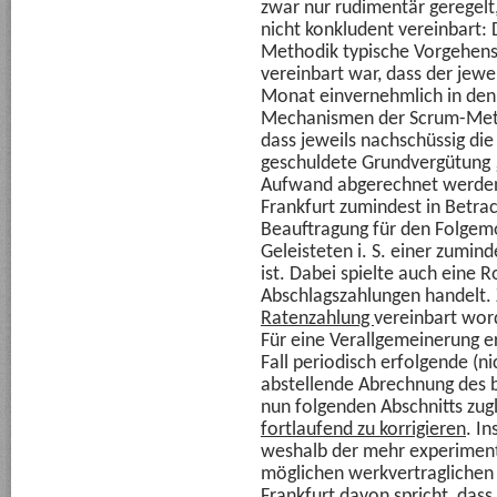
zwar nur rudimentär geregelt
nicht konkludent vereinbart: D
Methodik typische Vorgehens
vereinbart war, dass der jew
Monat einvernehmlich in de
Mechanismen der Scrum-Meth
dass jeweils nachschüssig die
geschuldete Grundvergütung 
Aufwand abgerechnet werden s
Frankfurt zumindest in Betrac
Beauftragung für den Folgemo
Geleisteten i. S. einer zumi
ist. Dabei spielte auch eine R
Abschlagszahlungen handelt.
Ratenzahlung
vereinbart wor
Für eine Verallgemeinerung er
Fall periodisch erfolgende (n
abstellende Abrechnung des b
nun folgenden Abschnitts zugl
fortlaufend zu korrigieren
. In
weshalb der mehr experimente
möglichen werkvertraglichen
Frankfurt davon spricht, dass