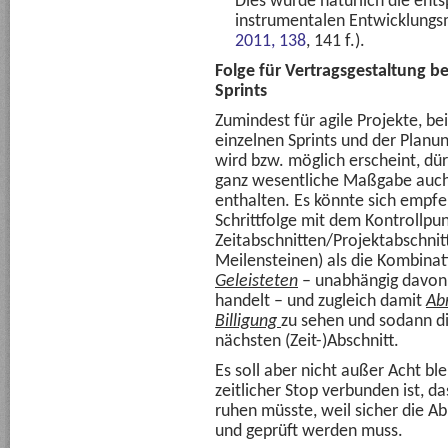
Dies würde natürlich die ent
instrumentalen Entwicklungs
2011, 138
, 141 f.).
Folge für Vertragsgestaltung b
Sprints
Zumindest für agile Projekte, b
einzelnen Sprints und der Planun
wird bzw. möglich erscheint, dür
ganz wesentliche Maßgabe auch 
enthalten. Es könnte sich empfeh
Schrittfolge mit dem Kontrollpu
Zeitabschnitten/Projektabschnit
Meilensteinen) als die Kombina
Geleisteten
– unabhängig davon,
handelt – und zugleich damit
Ab
Billigung
zu sehen und sodann d
nächsten (Zeit-)Abschnitt.
Es soll aber nicht außer Acht bl
zeitlicher Stop verbunden ist, da
ruhen müsste, weil sicher die Ab
und geprüft werden muss.