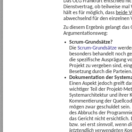
Das OLG Frankfurt entschied nic
Dienstvertrag, ob teilweise mal 
hält es für möglich, dass
beide V
abwechselnd für den einzelnen V
Zu diesem Ergebnis gelangt das
Argumentationsweg:
Scrum-Grundsätze?
Die
Scrum-Grundsätze
werden
besonders behandelt noch gew
die spezifische Ausprägung v
Projekt zu vergeben sind, ei
Besetzung durch die Parteien
Dokumentation der Systema
Einen Aspekt jedoch greift da
wichtiger Teil der Projekt-Me
Systemarchitektur und ihrer 
Kommentierung der Quellcode
mögen zwar geschuldet sein. 
des Abbruchs der Programmier
das Gericht nicht ersichtlich.
bzw. sei erst
sinnvoll, wenn d
letztendlich verwendeten Ko