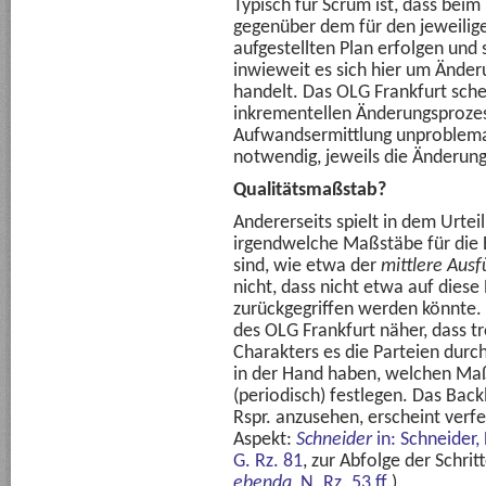
Typisch für Scrum ist, dass beim
gegenüber dem für den jeweilige
aufgestellten Plan erfolgen und s
inwieweit es sich hier um Ände
handelt. Das OLG Frankfurt schei
inkrementellen Änderungsprozess
Aufwandsermittlung unproblematis
notwendig, jeweils die Änderung
Qualitätsmaßstab?
Andererseits spielt in dem Urtei
irgendwelche Maßstäbe für die 
sind, wie etwa der
mittlere Aus
nicht, dass nicht etwa auf dies
zurückgegriffen werden könnte. 
des OLG Frankfurt näher, dass tr
Charakters es die Parteien durc
in der Hand haben, welchen Maß
(periodisch) festlegen. Das Backl
Rspr. anzusehen, erscheint verfe
Aspekt:
Schneider
in: Schneider,
G. Rz. 81
, zur Abfolge der Schri
ebenda
, N. Rz. 53 ff.
)