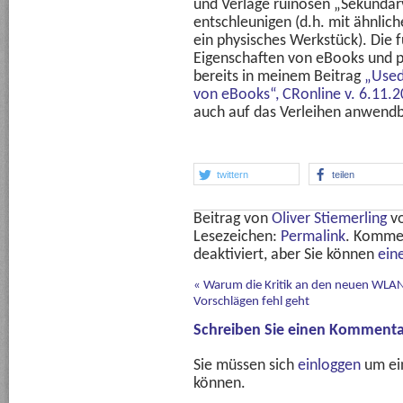
und Verlage ruinösen „Sekundär
entschleunigen (d.h. mit ähnlic
ein physisches Werkstück). Die 
Eigenschaften von eBooks und p
bereits in meinem Beitrag
„Used
von eBooks“, CRonline v. 6.11.2
auch auf das Verleihen anwendb
twittern
teilen
Beitrag von
Oliver Stiemerling
v
Lesezeichen:
Permalink
. Komme
deaktiviert, aber Sie können
ein
«
Warum die Kritik an den neuen WLA
Vorschlägen fehl geht
Schreiben Sie einen Kommenta
Sie müssen sich
einloggen
um ei
können.