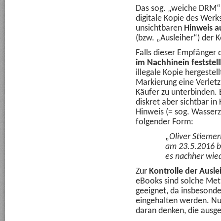
Das sog. „weiche DRM“ v
digitale Kopie des Werk
unsichtbaren
Hinweis a
(bzw. „Ausleiher“) der K
Falls dieser Empfänger d
im Nachhinein feststel
illegale Kopie hergestell
Markierung eine Verlet
Käufer zu unterbinden. 
diskret aber sichtbar i
Hinweis (= sog. Wasserz
folgender Form:
„
Oliver Stiemer
am 23.5.2016 bi
es nachher wie
Zur
Kontrolle der Ausl
eBooks sind solche Meth
geeignet, da insbesonde
eingehalten werden. Nu
daran denken, die ausge