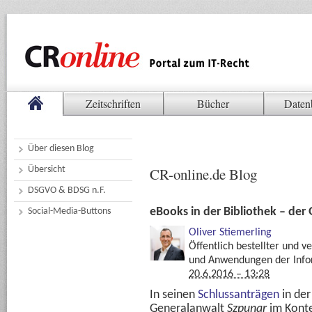
Zeitschriften
Bücher
Daten
Über diesen Blog
Übersicht
CR-online.de Blog
DSGVO & BDSG n.F.
eBooks in der Bibliothek – der
Social-Media-Buttons
Oliver Stiemerling
Öffentlich bestellter und v
und Anwendungen der Info
20.6.2016 – 13:28
In seinen
Schlussanträgen
in der
Generalanwalt
Szpunar
im Konte