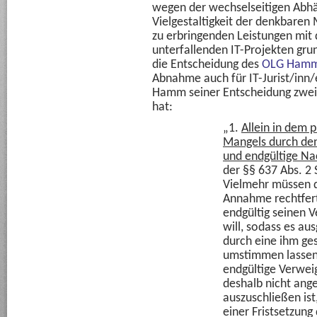
wegen der wechselseitigen Abhä
Vielgestaltigkeit der denkbar
zu erbringenden Leistungen mit
unterfallenden IT-Projekten grun
die Entscheidung des
OLG Hamm,
Abnahme auch für IT-Jurist/inn
Hamm seiner Entscheidung zwei 
hat:
„1.
Allein in dem 
Mangels durch de
und endgültige Na
der §§ 637
Abs. 2 
Vielmehr müssen d
Annahme rechtfer
endgültig seinen 
will, sodass es au
durch eine ihm ges
umstimmen lassen 
endgültige Verwei
deshalb nicht an
auszuschließen is
einer Fristsetzung