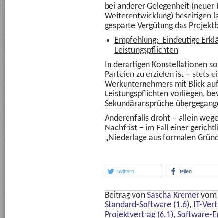
bei anderer Gelegenheit (neuer
Weiterentwicklung) beseitigen l
gesparte Vergütung
das Projektb
Empfehlung: Eindeutige Erklä
Leistungspflichten
In derartigen Konstellationen s
Parteien zu erzielen ist – stets 
Werkunternehmers mit Blick auf 
Leistungspflichten vorliegen, be
Sekundäransprüche übergegange
Anderenfalls droht – allein wege
Nachfrist – im Fall einer gerich
„Niederlage aus formalen Gründ
twittern
teilen
Beitrag von
Sascha Kremer
vo
Standard-Software (1.6)
,
IT-Ver
Projektvertrag (6.1)
,
Software-Er