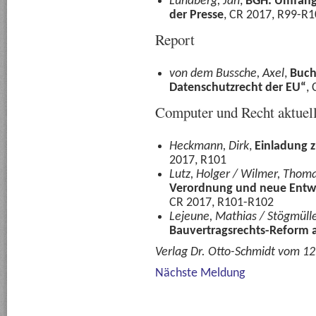
Lundberg, Jan
,
BGH: Umfang 
der Presse
, CR 2017, R99-R
Report
von dem Bussche, Axel
,
Buch
Datenschutzrecht der EU“
,
Computer und Recht aktuel
Heckmann, Dirk
,
Einladung 
2017, R101
Lutz, Holger / Wilmer, Thom
Verordnung und neue Entw
CR 2017, R101-R102
Lejeune, Mathias / Stögmüll
Bauvertragsrechts-Reform a
Verlag Dr. Otto-Schmidt vom 1
Nächste Meldung