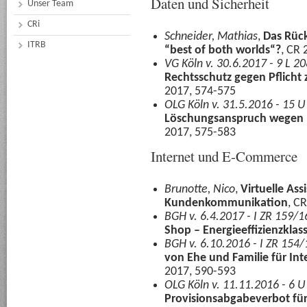
Daten und Sicherheit
Unser Team
CRi
Schneider, Mathias
,
Das Rück
ITRB
“best of both worlds“?
, CR 
VG Köln v. 30.6.2017 - 9 L 2
Rechtsschutz gegen Pflicht
2017, 574-575
OLG Köln v. 31.5.2016 - 15 
Löschungsanspruch wegen 
2017, 575-583
Internet und E-Commerce
Brunotte, Nico
,
Virtuelle Ass
Kundenkommunikation
, C
BGH v. 6.4.2017 - I ZR 159/1
Shop – Energieeffizienzklass
BGH v. 6.10.2016 - I ZR 154/
von Ehe und Familie für Int
2017, 590-593
OLG Köln v. 11.11.2016 - 6 
Provisionsabgabeverbot für