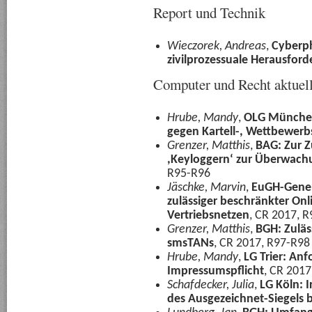
Report und Technik
Wieczorek, Andreas
,
Cyberph
zivilprozessuale Herausfor
Computer und Recht aktuel
Hrube, Mandy
,
OLG München
gegen Kartell-, Wettbewerb
Grenzer, Matthis
,
BAG: Zur Z
,Keyloggern‘ zur Überwac
R95-R96
Jäschke, Marvin
,
EuGH-Genera
zulässiger beschränkter Onli
Vertriebsnetzen
, CR 2017, 
Grenzer, Matthis
,
BGH: Zuläs
smsTANs
, CR 2017, R97-R98
Hrube, Mandy
,
LG Trier: An
Impressumspflicht
, CR 2017
Schafdecker, Julia
,
LG Köln: 
des Ausgezeichnet-Siegels 