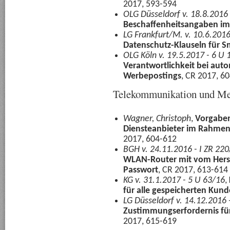
2017, 593-594
OLG Düsseldorf v. 18.8.2016 
Beschaffenheitsangaben im
LG Frankfurt/M. v. 10.6.201
Datenschutz-Klauseln für S
OLG Köln v. 19.5.2017 - 6 U
Verantwortlichkeit bei aut
Werbepostings
, CR 2017, 6
Telekommunikation und Me
Wagner, Christoph
,
Vorgaben
Diensteanbieter im Rahmen 
2017, 604-612
BGH v. 24.11.2016 - I ZR 22
WLAN-Router mit vom Herste
Passwort
, CR 2017, 613-614
KG v. 31.1.2017 - 5 U 63/16
,
für alle gespeicherten Kun
LG Düsseldorf v. 14.12.2016
Zustimmungserfordernis f
2017, 615-619