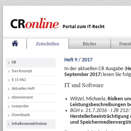
Zeitschriften
Bücher
Daten
Heft 9 / 2017
CR
In der aktuellen CR Ausgabe (
He
Das Konzept
September 2017
) lesen Sie fo
§ 15 FAO
IT und Software
Aktuelles Heft
Abonnement
Witzel, Michaela
,
Risiken un
Leistungsbeschreibungen b
Leseprobe
BGH v. 21.7.2016 - I ZR 212/
Downloads
Herstellerbeeinträchtigung
und Speichermedienvergüt
Inhaltsverzeichnisse