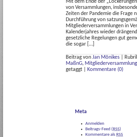
Mit dem Ende der „Lockerungen“
von Versammlungen, insbesonde
Zeiten der Pandemie die Frage n
Durchführung von satzungsgem
Mitgliederversammlungen in Ver
Kalenderjahres wieder drängende
gesetzliche Regelungen gut gem
die sogar […]
Beitrag von
Jan Mönikes
|
Rubri
MaßnG
,
Mitgliederversammlung
getaggt
|
Kommentare (0)
Meta
Anmelden
Beitrags-Feed (
RSS
)
Kommentare als
RSS