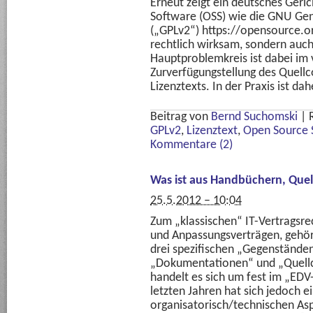
Erneut zeigt ein deutsches Geric
Software (OSS) wie die GNU Gene
(„GPLv2“) https://opensource.or
rechtlich wirksam, sondern auch
Hauptproblemkreis ist dabei im v
Zurverfügungstellung des Quellc
Lizenztexts. In der Praxis ist da
Beitrag von
Bernd Suchomski
|
GPLv2
,
Lizenztext
,
Open Source 
Kommentare (2)
Was ist aus Handbüchern, Quel
25.5.2012 – 10:04
Zum „klassischen“ IT-Vertragsre
und Anpassungsverträgen, gehör
drei spezifischen „Gegenständen“
„Dokumentationen“ und „Quellc
handelt es sich um fest im „EDV-
letzten Jahren hat sich jedoch e
organisatorisch/technischen Asp