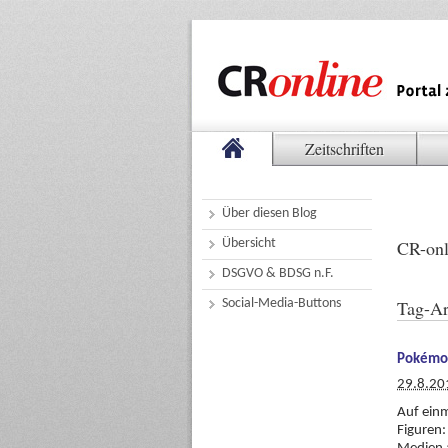
Zeitschriften
Über diesen Blog
Übersicht
CR-onl
DSGVO & BDSG n.F.
Social-Media-Buttons
Tag-Ar
Pokémon
29.8.20
Auf einm
Figuren: