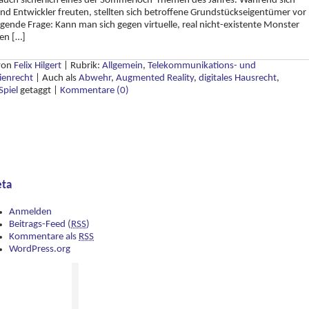
auch sicherlich eines der Sommerloch-Themen des Jahres. Während sich
und Entwickler freuten, stellten sich betroffene Grundstückseigentümer vor
lgende Frage: Kann man sich gegen virtuelle, real nicht-existente Monster
en […]
 von
Felix Hilgert
|
Rubrik:
Allgemein
,
Telekommunikations- und
ienrecht
|
Auch als
Abwehr
,
Augmented Reality
,
digitales Hausrecht
,
Spiel
getaggt
|
Kommentare (0)
ta
Anmelden
Beitrags-Feed (
RSS
)
Kommentare als
RSS
WordPress.org