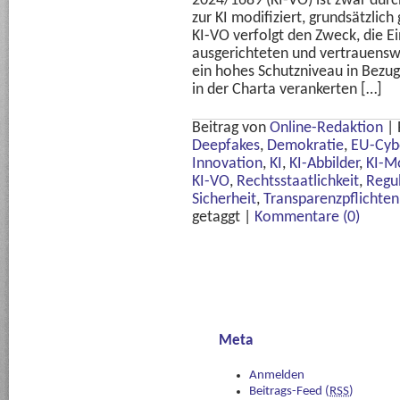
2024/1689 (KI-VO) ist zwar dur
zur KI modifiziert, grundsätzlich 
KI-VO verfolgt den Zweck, die 
ausgerichteten und vertrauenswü
ein hohes Schutzniveau in Bezug
in der Charta verankerten […]
Beitrag von
Online-Redaktion
|
Deepfakes
,
Demokratie
,
EU-Cyb
Innovation
,
KI
,
KI-Abbilder
,
KI-M
KI-VO
,
Rechtsstaatlichkeit
,
Regu
Sicherheit
,
Transparenzpflichten
getaggt
|
Kommentare (0)
Meta
Anmelden
Beitrags-Feed (
RSS
)