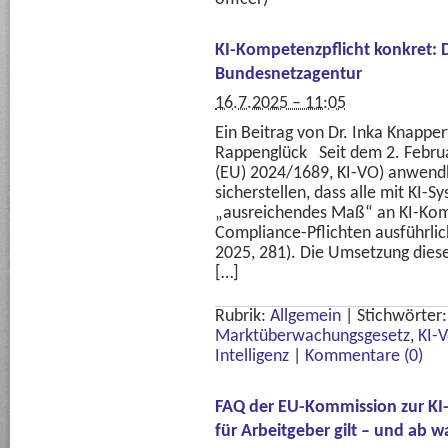
KI-Kompetenzpflicht konkret: 
Bundesnetzagentur
16.7.2025 – 11:05
Ein Beitrag von Dr. Inka Knappe
Rappenglück Seit dem 2. Februa
(EU) 2024/1689, KI-VO) anwen
sicherstellen, dass alle mit KI-
„ausreichendes Maß“ an KI-Kom
Compliance-Pflichten ausführli
2025, 281). Die Umsetzung dies
[…]
Rubrik:
Allgemein
|
Stichwörter
Marktüberwachungsgesetz
,
KI-
Intelligenz
|
Kommentare (0)
FAQ der EU-Kommission zur KI
für Arbeitgeber gilt – und ab 