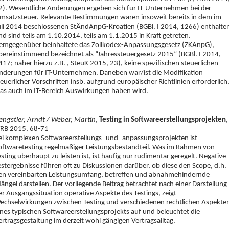
2). Wesentliche Änderungen ergeben sich für IT-Unternehmen bei der
msatzsteuer. Relevante Bestimmungen waren insoweit bereits in dem im
uli 2014 beschlossenen StÄndAnpG-Kroatien (BGBl. I 2014, 1266) enthalte
nd sind teils am 1.10.2014, teils am 1.1.2015 in Kraft getreten.
emgegenüber beinhaltete das Zollkodex-Anpassungsgesetz (ZKAnpG),
bereinstimmend bezeichnet als “Jahressteuergesetz 2015“ (BGBl. I 2014,
417; näher hierzu z.B. , SteuK 2015, 23), keine spezifischen steuerlichen
nderungen für IT-Unternehmen. Daneben war/ist die Modifikation
teuerlicher Vorschriften insb. aufgrund europäischer Richtlinien erforderlich
as auch im IT-Bereich Auswirkungen haben wird.
engstler, Arndt / Weber, Martin
,
Testing in Softwareerstellungsprojekten
,
TRB 2015, 68-71
ei komplexen Softwareerstellungs- und -anpassungsprojekten ist
oftwaretesting regelmäßiger Leistungsbestandteil. Was im Rahmen von
esting überhaupt zu leisten ist, ist häufig nur rudimentär geregelt. Negative
estergebnisse führen oft zu Diskussionen darüber, ob diese den Scope, d.h.
en vereinbarten Leistungsumfang, betreffen und abnahmehindernde
ängel darstellen. Der vorliegende Beitrag betrachtet nach einer Darstellung
er Ausgangssituation operative Aspekte des Testings, zeigt
echselwirkungen zwischen Testing und verschiedenen rechtlichen Aspekte
ines typischen Softwareerstellungsprojekts auf und beleuchtet die
ertragsgestaltung im derzeit wohl gängigen Vertragsalltag.