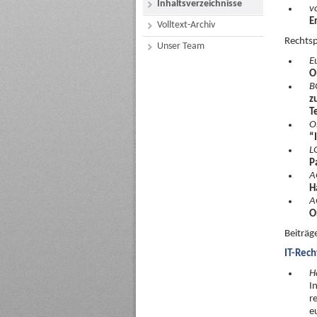
Inhaltsverzeichnisse
v
E
Volltext-Archiv
Rechts
Unser Team
E
O
B
z
T
O
“
L
P
A
H
A
O
Beiträg
IT-Rech
H
I
r
e