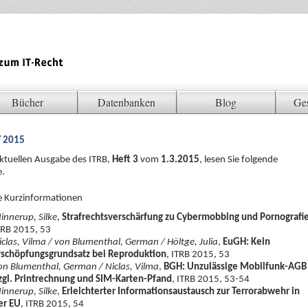
Bücher
Datenbanken
Blog
Ge
/ 2015
aktuellen Ausgabe des ITRB,
Heft 3
vom
1.3.2015
, lesen Sie folgende
e.
e Kurzinformationen
innerup, Silke
,
Strafrechtsverschärfung zu Cybermobbing und Pornografi
TRB 2015, 53
iclas, Vilma / von Blumenthal, German / Höltge, Julia
,
EuGH: Kein
rschöpfungsgrundsatz bei Reproduktion
, ITRB 2015, 53
on Blumenthal, German / Niclas, Vilma
,
BGH: Unzulässige Mobilfunk-AGB
zgl. Printrechnung und SIM-Karten-Pfand
, ITRB 2015, 53-54
innerup, Silke
,
Erleichterter Informationsaustausch zur Terrorabwehr in
er EU
, ITRB 2015, 54