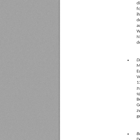
d
f
i
d
a
W
N
d
D
M
E
V
1
z
s
B
G
z
g
B
D