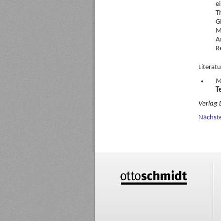
e
T
G
M
A
R
Litera
M
T
Verlag 
Nächst