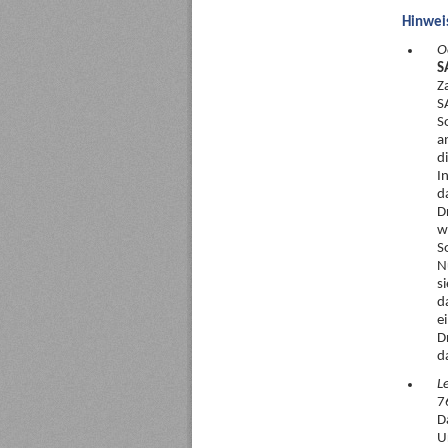
Hinweis
O
S
Z
S
S
a
d
I
d
D
w
S
N
s
d
e
D
d
L
7
D
U