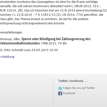
intretenden Insolvenz des Lizenzgebers ist eine für die Praxis wichtige
hematik, die seit Jahren kontrovers diskutiert wird (, GRUR 2013, 321; ,
RUR 12014, 28). Das LG München hat am 21.8.2014 eine Entscheidung (L
ünchen I v. 21.8.2014 – 7 O 11811/12 (2), CR 2014, 774) getroffen, die
nlass gibt, das Thema erneut zu erörtern, da sie für die weitere
echtsprechung richtungsweisend sein könnte.
turempfehlungen
innerup, Silke
,
Sperre oder Kündigung bei Zahlungsverzug des
elekommunikationskunden
, ITRB 2015, 79-80
Dr. Otto-Schmidt vom 24.09.2015 10:50
e Meldung
Twitter, Facebook, ...
Folgen Sie uns auf Twitter
Facebook