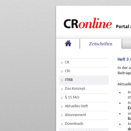
Zeitschriften
Heft 3 
CR
In der 
CRi
Beiträg
ITRB
Aktuell
Das Konzept
M
§ 15 FAO
I
N
Aktuelles Heft
E
v
Abonnement
b
Downloads
M
d