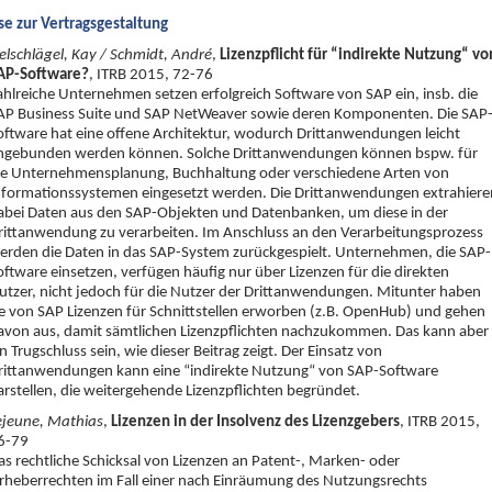
e zur Vertragsgestaltung
elschlägel, Kay / Schmidt, André
,
Lizenzpflicht für “indirekte Nutzung“ vo
AP-Software?
, ITRB 2015, 72-76
ahlreiche Unternehmen setzen erfolgreich Software von SAP ein, insb. die
AP Business Suite und SAP NetWeaver sowie deren Komponenten. Die SAP
oftware hat eine offene Architektur, wodurch Drittanwendungen leicht
ngebunden werden können. Solche Drittanwendungen können bspw. für
ie Unternehmensplanung, Buchhaltung oder verschiedene Arten von
nformationssystemen eingesetzt werden. Die Drittanwendungen extrahiere
abei Daten aus den SAP-Objekten und Datenbanken, um diese in der
rittanwendung zu verarbeiten. Im Anschluss an den Verarbeitungsprozess
erden die Daten in das SAP-System zurückgespielt. Unternehmen, die SAP-
oftware einsetzen, verfügen häufig nur über Lizenzen für die direkten
utzer, nicht jedoch für die Nutzer der Drittanwendungen. Mitunter haben
ie von SAP Lizenzen für Schnittstellen erworben (z.B. OpenHub) und gehen
avon aus, damit sämtlichen Lizenzpflichten nachzukommen. Das kann aber
in Trugschluss sein, wie dieser Beitrag zeigt. Der Einsatz von
rittanwendungen kann eine “indirekte Nutzung“ von SAP-Software
arstellen, die weitergehende Lizenzpflichten begründet.
ejeune, Mathias
,
Lizenzen in der Insolvenz des Lizenzgebers
, ITRB 2015,
6-79
as rechtliche Schicksal von Lizenzen an Patent-, Marken- oder
rheberrechten im Fall einer nach Einräumung des Nutzungsrechts