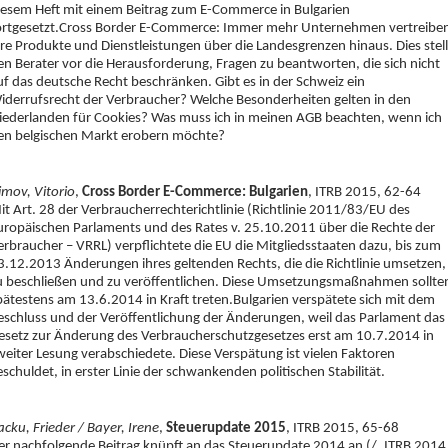
iesem Heft mit einem Beitrag zum E-Commerce in Bulgarien
ortgesetzt.Cross Border E-Commerce: Immer mehr Unternehmen vertreibe
hre Produkte und Dienstleistungen über die Landesgrenzen hinaus. Dies stell
en Berater vor die Herausforderung, Fragen zu beantworten, die sich nicht
uf das deutsche Recht beschränken. Gibt es in der Schweiz ein
iderrufsrecht der Verbraucher? Welche Besonderheiten gelten in den
iederlanden für Cookies? Was muss ich in meinen AGB beachten, wenn ich
en belgischen Markt erobern möchte?
imov, Vitorio
,
Cross Border E-Commerce: Bulgarien
, ITRB 2015, 62-64
it Art. 28 der Verbraucherrechterichtlinie (Richtlinie 2011/83/EU des
uropäischen Parlaments und des Rates v. 25.10.2011 über die Rechte der
erbraucher – VRRL) verpflichtete die EU die Mitgliedsstaaten dazu, bis zum
3.12.2013 Änderungen ihres geltenden Rechts, die die Richtlinie umsetzen,
u beschließen und zu veröffentlichen. Diese Umsetzungsmaßnahmen sollte
pätestens am 13.6.2014 in Kraft treten.Bulgarien verspätete sich mit dem
eschluss und der Veröffentlichung der Änderungen, weil das Parlament das
esetz zur Änderung des Verbraucherschutzgesetzes erst am 10.7.2014 in
weiter Lesung verabschiedete. Diese Verspätung ist vielen Faktoren
eschuldet, in erster Linie der schwankenden politischen Stabilität.
acku, Frieder / Bayer, Irene
,
Steuerupdate 2015
, ITRB 2015, 65-68
er nachfolgende Beitrag knüpft an das Steuerupdate 2014 an (/, ITRB 2014