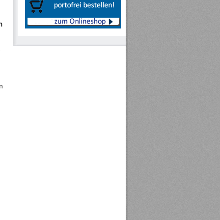
n
-
n