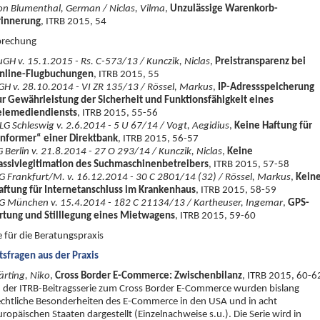
on Blumenthal, German / Niclas, Vilma
,
Unzulässige Warenkorb-
rinnerung
, ITRB 2015, 54
prechung
uGH v. 15.1.2015 - Rs. C-573/13 / Kunczik, Niclas
,
Preistransparenz bei
nline-Flugbuchungen
, ITRB 2015, 55
GH v. 28.10.2014 - VI ZR 135/13 / Rössel, Markus
,
IP-Adressspeicherung
ur Gewährleistung der Sicherheit und Funktionsfähigkeit eines
elemediendiensts
, ITRB 2015, 55-56
LG Schleswig v. 2.6.2014 - 5 U 67/14 / Vogt, Aegidius
,
Keine Haftung für
Informer“ einer Direktbank
, ITRB 2015, 56-57
G Berlin v. 21.8.2014 - 27 O 293/14 / Kunczik, Niclas
,
Keine
assivlegitimation des Suchmaschinenbetreibers
, ITRB 2015, 57-58
G Frankfurt/M. v. 16.12.2014 - 30 C 2801/14 (32) / Rössel, Markus
,
Kein
aftung für Internetanschluss im Krankenhaus
, ITRB 2015, 58-59
G München v. 15.4.2014 - 182 C 21134/13 / Kartheuser, Ingemar
,
GPS-
rtung und Stilllegung eines Mietwagens
, ITRB 2015, 59-60
e für die Beratungspraxis
tsfragen aus der Praxis
ärting, Niko
,
Cross Border E-Commerce: Zwischenbilanz
, ITRB 2015, 60-6
n der ITRB-Beitragsserie zum Cross Border E-Commerce wurden bislang
echtliche Besonderheiten des E-Commerce in den USA und in acht
uropäischen Staaten dargestellt (Einzelnachweise s.u.). Die Serie wird in