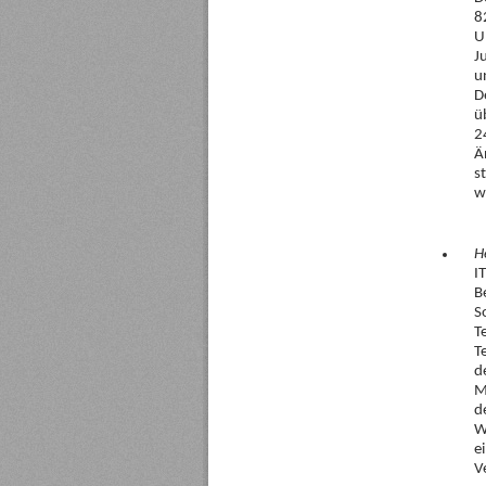
8
U
J
u
D
ü
2
Ä
s
w
H
I
B
S
T
T
d
M
d
W
e
V