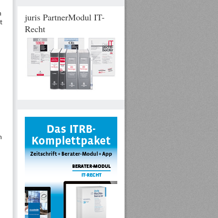
n
juris PartnerModul IT-
t
Recht
n
,